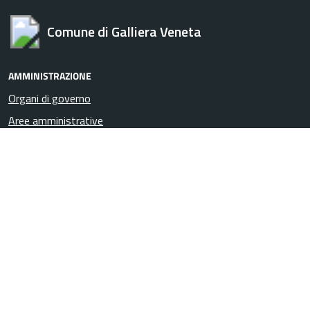
Comune di Galliera Veneta
AMMINISTRAZIONE
Organi di governo
Aree amministrative
Uffici
Enti e fondazioni
Politici
Personale amministrativo
Documenti e Dati
CATEGORIE DI SERVIZIO
Agricoltura e pesca