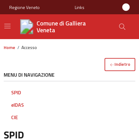
Regione Veneto
Links
Comune di Galliera
Veneta
Home
/
Accesso
Indietro
MENU DI NAVIGAZIONE
SPID
eIDAS
CIE
SPID